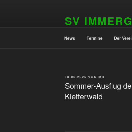
Zum
Inhalt
SV IMMER
springen
1909 e.V.
News
Termine
Der Vere
VERÖFFENTLICHT
18.06.2025
VON
MR
AM
Sommer-Ausflug der
Kletterwald