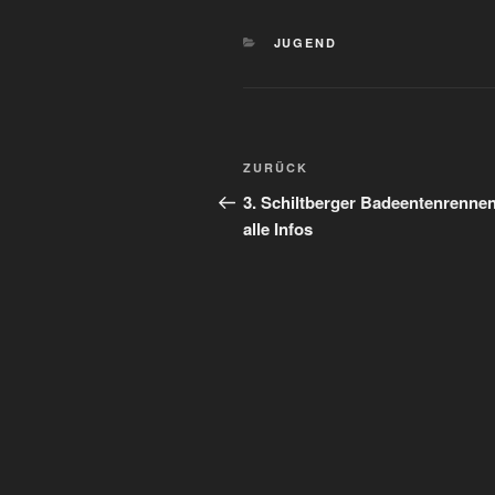
KATEGORIEN
JUGEND
Beitragsnavigation
Vorheriger
ZURÜCK
Beitrag
3. Schiltberger Badeentenrennen
alle Infos