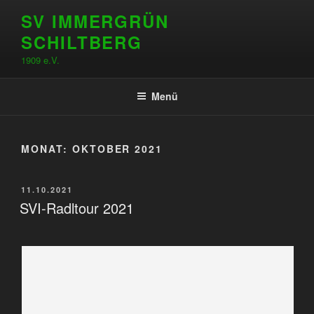
Zum
SV IMMERGRÜN
Inhalt
SCHILTBERG
springen
1909 e.V.
Menü
MONAT:
OKTOBER 2021
VERÖFFENTLICHT
11.10.2021
AM
SVI-Radltour 2021