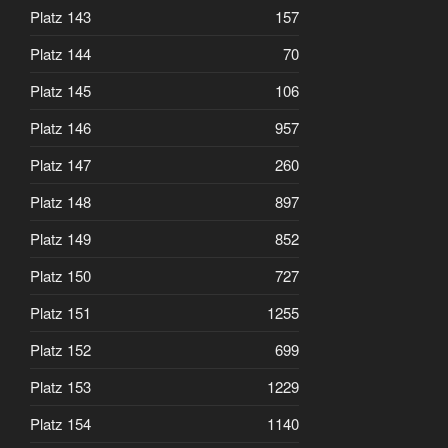
Platz 143
157
Platz 144
70
Platz 145
106
Platz 146
957
Platz 147
260
Platz 148
897
Platz 149
852
Platz 150
727
Platz 151
1255
Platz 152
699
Platz 153
1229
Platz 154
1140