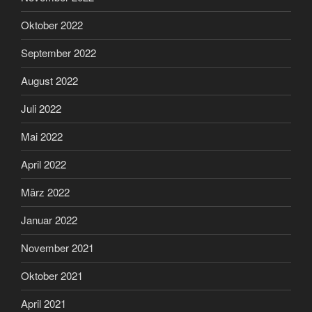
Oktober 2022
September 2022
August 2022
Juli 2022
Mai 2022
April 2022
März 2022
Januar 2022
November 2021
Oktober 2021
April 2021