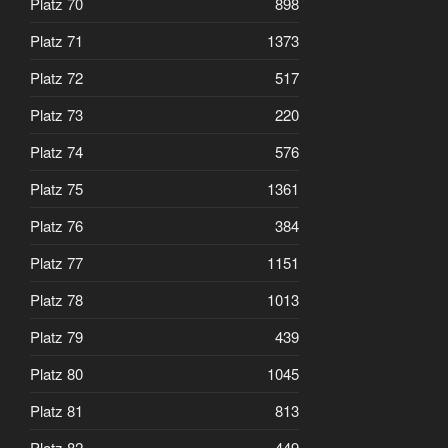
Platz 70
898
Platz 71
1373
Platz 72
517
Platz 73
220
Platz 74
576
Platz 75
1361
Platz 76
384
Platz 77
1151
Platz 78
1013
Platz 79
439
Platz 80
1045
Platz 81
813
Platz 82
449