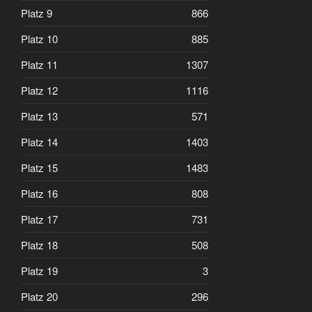
Platz 9
866
Platz 10
885
Platz 11
1307
Platz 12
1116
Platz 13
571
Platz 14
1403
Platz 15
1483
Platz 16
808
Platz 17
731
Platz 18
508
Platz 19
3
Platz 20
296