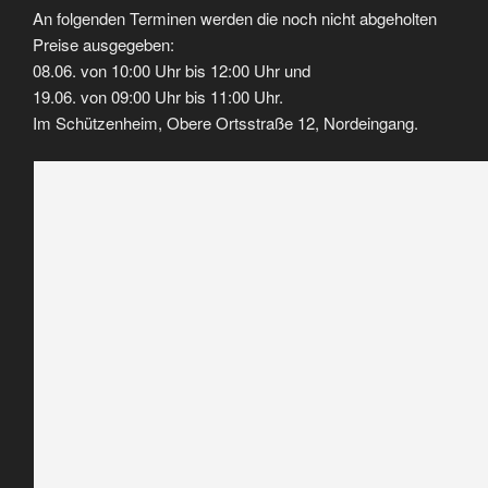
An folgenden Terminen werden die noch nicht abgeholten
Preise ausgegeben:
08.06. von 10:00 Uhr bis 12:00 Uhr und
19.06. von 09:00 Uhr bis 11:00 Uhr.
Im Schützenheim, Obere Ortsstraße 12, Nordeingang.