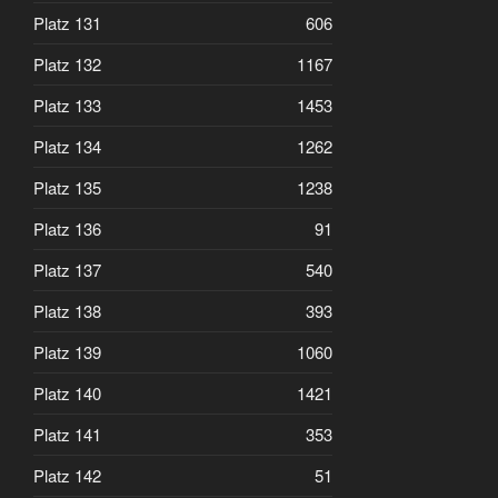
Platz 131
606
Platz 132
1167
Platz 133
1453
Platz 134
1262
Platz 135
1238
Platz 136
91
Platz 137
540
Platz 138
393
Platz 139
1060
Platz 140
1421
Platz 141
353
Platz 142
51