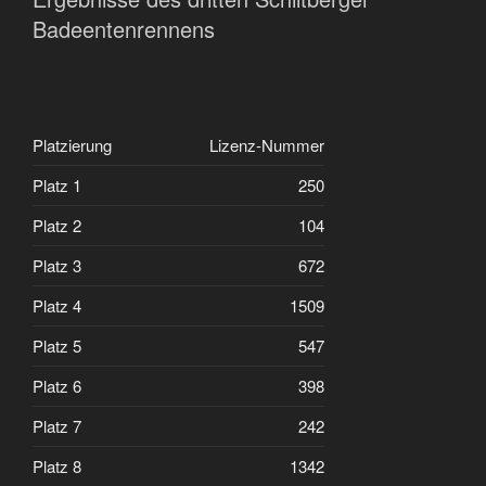
Badeentenrennens
Platzierung
Lizenz-Nummer
Platz 1
250
Platz 2
104
Platz 3
672
Platz 4
1509
Platz 5
547
Platz 6
398
Platz 7
242
Platz 8
1342