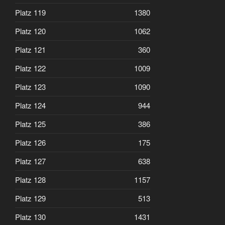
Platz 119
1380
Platz 120
1062
Platz 121
360
Platz 122
1009
Platz 123
1090
Platz 124
944
Platz 125
386
Platz 126
175
Platz 127
638
Platz 128
1157
Platz 129
513
Platz 130
1431