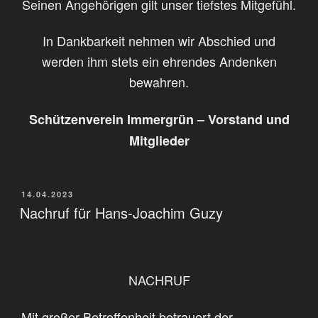
Seinen Angehörigen gilt unser tiefstes Mitgefühl.
In Dankbarkeit nehmen wir Abschied und
werden ihm stets ein ehrendes Andenken
bewahren.
Schützenverein Immergrün – Vorstand und
Mitglieder
VERÖFFENTLICHT
14.04.2023
AM
Nachruf für Hans-Joachim Guzy
NACHRUF
Mit großer Betroffenheit betrauert der