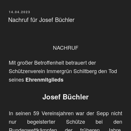
VERÖFFENTLICHT
14.04.2023
AM
Nachruf für Josef Büchler
NACHRUF
Mit großer Betroffenheit betrauert der
Schützenverein
Immergrün Schiltberg den Tod
seines
Ehrenmitglieds
Josef Büchler
In seinen 59 Vereinsjahren war der Sepp nicht
nur begeisterter Schütze bei den
Rundenwettkämpfen der früheren Jahre,