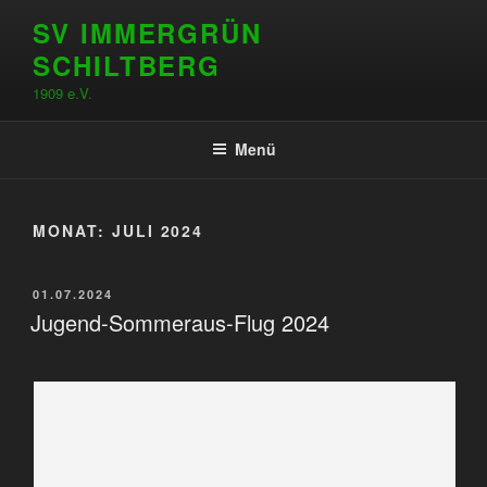
Zum
SV IMMERGRÜN
Inhalt
SCHILTBERG
springen
1909 e.V.
Menü
MONAT:
JULI 2024
VERÖFFENTLICHT
01.07.2024
AM
Jugend-Sommeraus-Flug 2024