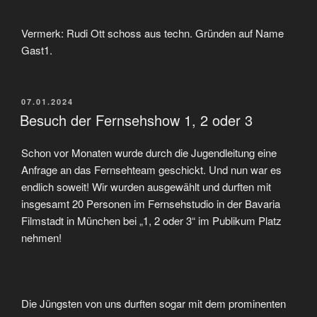
Vermerk: Rudi Ott schoss aus techn. Gründen auf Name
Gast1.
VERÖFFENTLICHT
07.01.2024
AM
Besuch der Fernsehshow 1, 2 oder 3
Schon vor Monaten wurde durch die Jugendleitung eine
Anfrage an das Fernsehteam geschickt. Und nun war es
endlich soweit! Wir wurden ausgewählt und durften mit
insgesamt 20 Personen im Fernsehstudio in der Bavaria
Filmstadt in München bei „1, 2 oder 3“ im Publikum Platz
nehmen!
Die Jüngsten von uns durften sogar mit dem prominenten