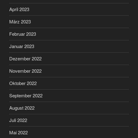
April 2023
März 2023
Februar 2023
Januar 2023
Dezember 2022
November 2022
Oktober 2022
September 2022
August 2022
Juli 2022
Mai 2022