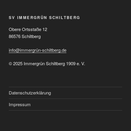
SV IMMERGRÜN SCHILTBERG
Obere Ortsstaße 12
86576 Schiltberg
info@immergrün-schiltberg.de
© 2025 Immergrün Schiltberg 1909 e. V.
Datenschutzerklärung
Impressum