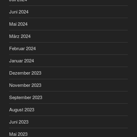
Juni 2024
Mai 2024
März 2024
Februar 2024
Januar 2024
Dezember 2023
November 2023
September 2023
August 2023
Juni 2023
Mai 2023