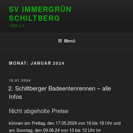
Zum
SV IMMERGRÜN
Inhalt
SCHILTBERG
springen
1909 e.V.
Menü
MONAT:
JANUAR 2024
VERÖFFENTLICHT
15.01.2024
AM
2. Schiltberger Badeentenrennen – alle
Infos
Nicht abgeholte Preise
können am Freitag, den 17.05.2024 von 16 bis 18 Uhr und
am Sonntag, den 09.06.24 von 10 bis 12 Uhr im