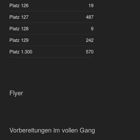
Platz 126
19
Platz 127
487
Platz 128
9
Platz 129
242
Platz 1.300
570
Flyer
Vorbereitungen im vollen Gang