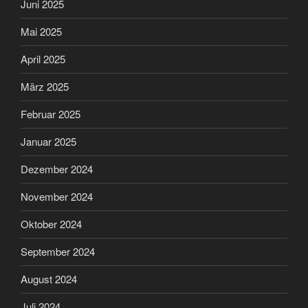
Juni 2025
Mai 2025
April 2025
März 2025
Februar 2025
Januar 2025
Dezember 2024
November 2024
Oktober 2024
September 2024
August 2024
Juli 2024