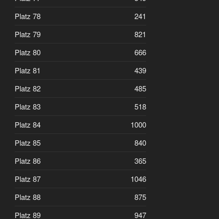
Platz 78
241
Platz 79
821
Platz 80
666
Platz 81
439
Platz 82
485
Platz 83
518
Platz 84
1000
Platz 85
840
Platz 86
365
Platz 87
1046
Platz 88
875
Platz 89
947