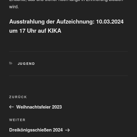
wird.
Ausstrahlung der Aufzeichnung: 10.03.2024
um 17 Uhr auf KIKA
KATEGORIEN
JUGEND
Beitragsnavigation
Vorheriger
ZURÜCK
Beitrag
Weihnachtsfeier 2023
Nächster
WEITER
Beitrag
Dreikönigsschießen 2024