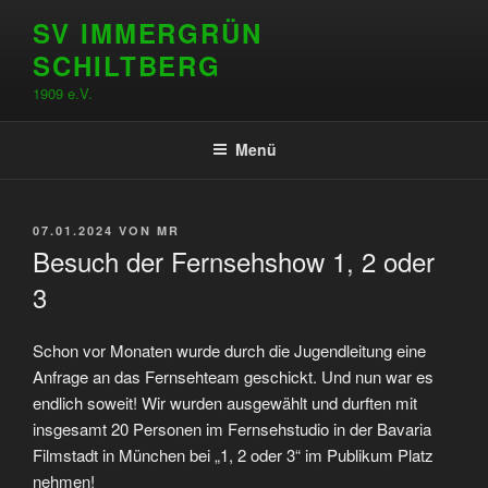
Zum
SV IMMERGRÜN
Inhalt
SCHILTBERG
springen
1909 e.V.
Menü
VERÖFFENTLICHT
07.01.2024
VON
MR
AM
Besuch der Fernsehshow 1, 2 oder
3
Schon vor Monaten wurde durch die Jugendleitung eine
Anfrage an das Fernsehteam geschickt. Und nun war es
endlich soweit! Wir wurden ausgewählt und durften mit
insgesamt 20 Personen im Fernsehstudio in der Bavaria
Filmstadt in München bei „1, 2 oder 3“ im Publikum Platz
nehmen!