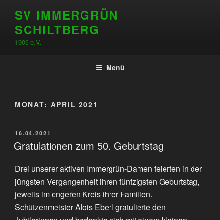
Zum
SV IMMERGRÜN
Inhalt
SCHILTBERG
springen
1909 e.V.
Menü
MONAT:
APRIL 2021
VERÖFFENTLICHT
16.04.2021
AM
Gratulationen zum 50. Geburtstag
Drei unserer aktiven Immergrün-Damen feierten in der
jüngsten Vergangenheit ihren fünfzigsten Geburtstag,
jeweils im engeren Kreis ihrer Familien.
Schützenmeister Alois Eberl gratulierte den
Jubilarinnen und bedankte sich mit einem kleinen