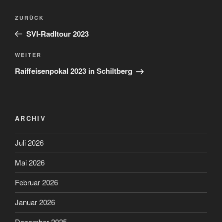
Beitragsnavigation
Vorheriger
ZURÜCK
Beitrag
SVI-Radltour 2023
Nächster
WEITER
Beitrag
Raiffeisenpokal 2023 in Schiltberg
ARCHIV
Juli 2026
Mai 2026
Februar 2026
Januar 2026
Dezember 2025