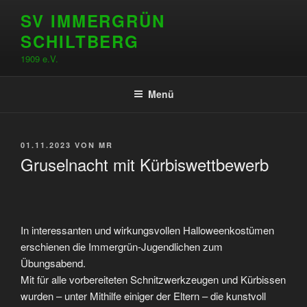
Zum
SV IMMERGRÜN
Inhalt
SCHILTBERG
springen
1909 e.V.
Menü
VERÖFFENTLICHT
01.11.2023
VON
MR
AM
Gruselnacht mit Kürbiswettbewerb
In interessanten und wirkungsvollen Halloweenkostümen
erschienen die Immergrün-Jugendlichen zum
Übungsabend.
Mit für alle vorbereiteten Schnitzwerkzeugen und Kürbissen
wurden – unter Mithilfe einiger der Eltern – die kunstvoll