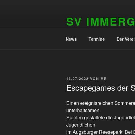
Zum
Inhalt
SV IMMER
springen
1909 e.V.
News
Termine
Der Vere
VERÖFFENTLICHT
13.07.2022
VON
MR
AM
Escapegames der S
Einen ereignisreichen Sommerau
unterhaltsamen
Spielen gestaltete die Jugendle
Jugendlichen
im Augsburger Reesepark. Bei E