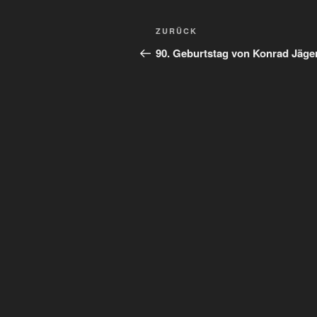
Beitragsnavigation
Vorheriger
ZURÜCK
Beitrag
90. Geburtstag von Konrad Jäge