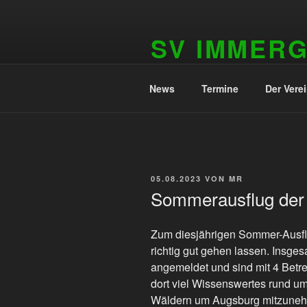
Zum
Inhalt
SV IMMER
springen
1909 e.V.
News
Termine
Der Vere
VERÖFFENTLICHT
05.08.2023
VON
MR
AM
Sommerausflug der
Zum diesjährigen Sommer-Ausflu
richtig gut gehen lassen. Insg
angemeldet und sind mit 4 Bet
dort viel Wissenswertes rund u
Wäldern um Augsburg mitzune