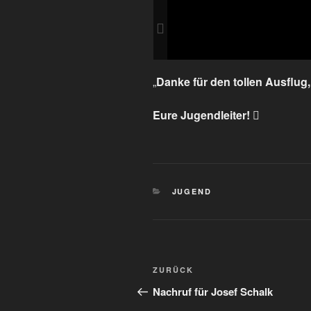
„
Danke für den tollen Ausflug
Eure Jugendleiter!

KATEGORIEN
JUGEND
Beitragsnavigation
Vorheriger
ZURÜCK
Beitrag
Nachruf für Josef Schalk