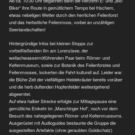
Ab ca. 10:30 Uhr begannen dann die vierzehn E- und „Bio-
Biker“ ihre Route in gemütlichem Tempo bei frischem,
etwas nebeligen Wetter durch den herrlichen Feilenforst
und das herbstliche Feilenmoos, vorbei an unzähligen
Seenlandschaften!
Hintergründige Infos bei kleinen Stopps zur
vorbeifließenden Ilm am Lorenzisee, der
weilachwassermitführenden Paar beim Römer- und
Keltenmuseum, sowie zur Botanik des Feilenforstes und
Feilenmooses, lockerten die Fahrt kulturell auf. Leider war
die Blühe-Zeit der vielfältigen Heidekräuter bereits vorüber
und die herb duftenden Hopfenfelder weitestgehend
abgeerntet.
Auf etwa halber Strecke erfolgte zur Mittagspause eine
gemütliche Einkehr im „Manchinger Hof“, noch vor dem
Besuch des nahegelegenen Römer- und Keltenmuseums.
Ausgerüstet mit Audioguides bestaunte die Gruppe die
ausgestellten Artefakte (ohne geraubten Goldschatz)