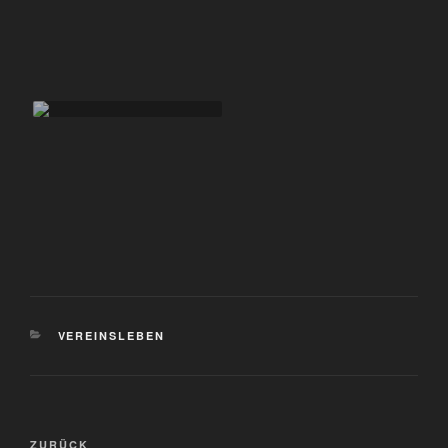
KATEGORIEN
VEREINSLEBEN
Beitragsnavigation
Vorheriger
ZURÜCK