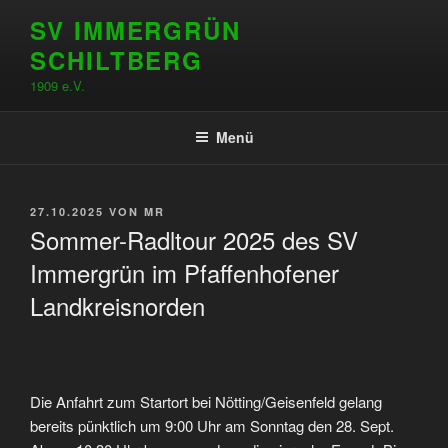
Zum
SV IMMERGRÜN
Inhalt
SCHILTBERG
springen
1909 e.V.
Menü
VERÖFFENTLICHT
27.10.2025
VON
MR
AM
Sommer-Radltour 2025 des SV
Immergrün im Pfaffenhofener
Landkreisnorden
Die Anfahrt zum Startort bei Nötting/Geisenfeld gelang
bereits pünktlich um 9:00 Uhr am Sonntag den 28. Sept.