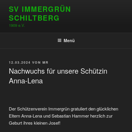
Zum
SV IMMERGRÜN
Inhalt
SCHILTBERG
springen
1909 e.V.
Menü
VERÖFFENTLICHT
12.03.2024
VON
MR
AM
Nachwuchs für unsere Schützin
Anna-Lena
Der Schützenverein Immergrün gratuliert den glücklichen
Eltern Anna-Lena und Sebastian Hammer herzlich zur
Geburt ihres kleinen Josef!