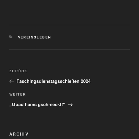
KATEGORIEN
VEREINSLEBEN
Beitragsnavigation
Vorheriger
ZURÜCK
Beitrag
Faschingsdienstagsschießen 2024
Nächster
WEITER
Beitrag
„Guad hams gschmeckt!“
ARCHIV