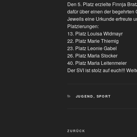
Den 5. Platz erzielte Finnja Brat
dafür über einen der begehrten
Jeweils eine Urkunde erfreute u
Platzierungen:
13. Platz Louisa Widmayr
22. Platz Marie Thiemig
23. Platz Leonie Gabel
26. Platz Maria Stocker
40. Platz Maria Leitenmeier
Der SVI ist stolz auf euch!!! Weit
KATEGORIEN
JUGEND
,
SPORT
Beitragsnavigation
Vorheriger
ZURÜCK