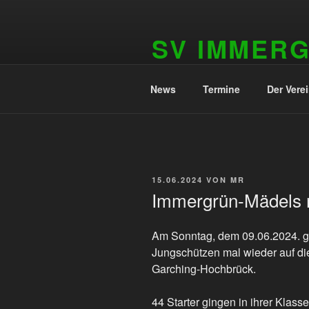
Zum
Inhalt
SV IMMER
springen
1909 e.V.
News
Termine
Der Vere
VERÖFFENTLICHT
15.06.2024
VON
MR
AM
Immergrün-Mädels m
Am Sonntag, dem 09.06.2024. gi
Jungschützen mal wieder auf d
Garching-Hochbrück.
44 Starter gingen in ihrer Klass