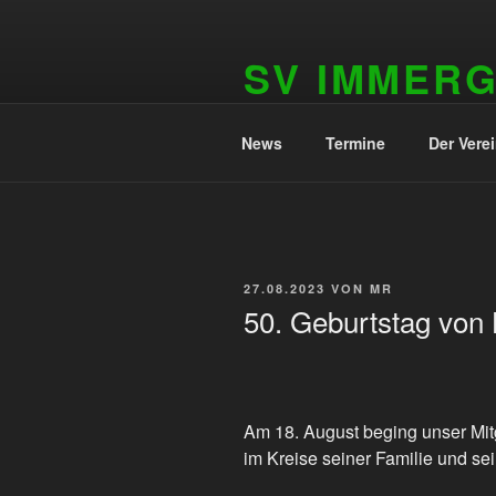
Zum
Inhalt
SV IMMER
springen
1909 e.V.
News
Termine
Der Vere
VERÖFFENTLICHT
27.08.2023
VON
MR
AM
50. Geburtstag von 
Am 18. August beging unser Mit
im Kreise seiner Familie und se