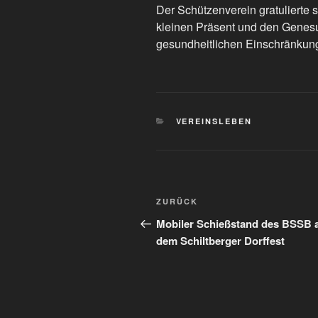
Der Schützenverein gratulierte 
kleinen Präsent und den Genes
gesundheitlichen Einschränkun
KATEGORIEN
VEREINSLEBEN
Beitragsnavigation
Vorheriger
ZURÜCK
Beitrag
Mobiler Schießstand des BSSB 
dem Schiltberger Dorffest