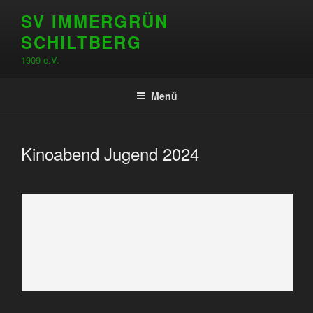
Zum
SV IMMERGRÜN
Inhalt
SCHILTBERG
springen
1909 e.V.
Menü
Kinoabend Jugend 2024