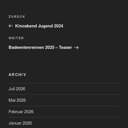
Beitragsnavigation
Vorheriger
ZURÜCK
Beitrag
Kinoabend Jugend 2024
Nächster
WEITER
Beitrag
Badeentenrennen 2025 – Teaser
ARCHIV
Juli 2026
Mai 2026
Februar 2026
Januar 2026