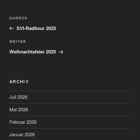
Beitragsnavigation
Vorheriger
ZURÜCK
Beitrag
SVI-Radltour 2025
Nächster
WEITER
Beitrag
Weihnachtsfeier 2025
ARCHIV
Juli 2026
Mai 2026
Februar 2026
Januar 2026