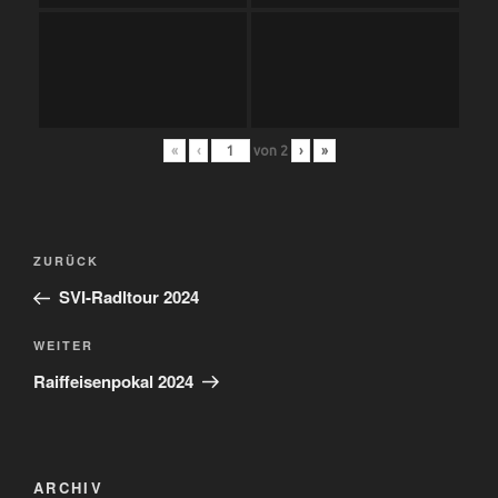
«
‹
von
2
›
»
Beitragsnavigation
Vorheriger
ZURÜCK
Beitrag
SVI-Radltour 2024
Nächster
WEITER
Beitrag
Raiffeisenpokal 2024
ARCHIV